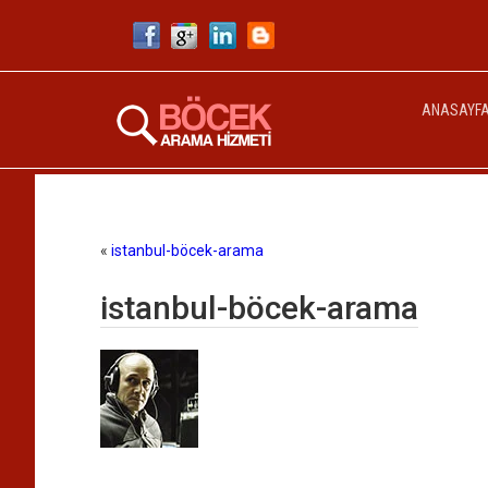
ANASAYF
«
istanbul-böcek-arama
istanbul-böcek-arama