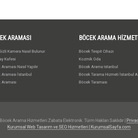
EK ARAMASI
BÖCEK ARAMA HIZMET
izli Kamera Nasıl Bulunur
Böcek Tespit Cihazı
ay Kafesi
Kozmik Oda
 Araması Nasıl Yapılır
Böcek Arama Istanbul
 Araması İstanbul
Böcek Tarama Hizmeti İstanbul A
 Araması
Böcek Taraması
Böcek Arama Hizmetleri.Zabata Elektronik. Türm Hakları Saklıdır |
Privac
Kurumsal Web Tasarım ve SEO Hizmetleri | KurumsalSayfa.com