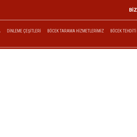
Bİ
A
DINLEME ÇEŞITLERI
BÖCEK TARAMA HIZMETLERIMIZ
BÖCEK TEHDITI