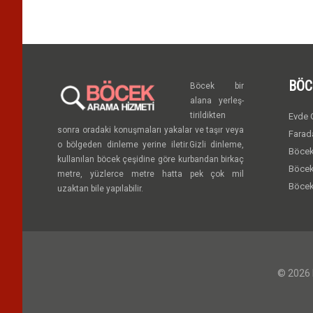
BÖC
Böcek bir
alana yerleş-
tirildikten
Evde G
sonra oradaki konuşmaları yakalar ve taşır veya
Farad
o bölgeden dinleme yerine iletir.Gizli dinleme,
Böcek
kullanılan böcek çeşidine göre kurbandan birkaç
Böcek
metre, yüzlerce metre hatta pek çok mil
Böcek
uzaktan bile yapılabilir.
© 2026 