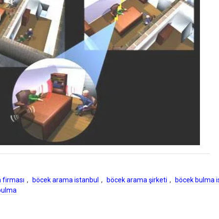
 firması
,
böcek arama istanbul
,
böcek arama şirketi
,
böcek bulma i
bulma