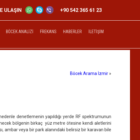
ZE ULAŞIN
+90 542 365 61 23
BÖCEK ANALIZI
FREKANS
HABERLER
İLETIŞIM
Böcek Arama İzmir
»
 Bu nedenle denetlemenin yapıldığı yerde RF spektrumunun
necek bölgenin birkaç yüz metre ötesine kendi aletlerini
ı, ambar veya bir park alanındaki belirsiz bir karavan bile