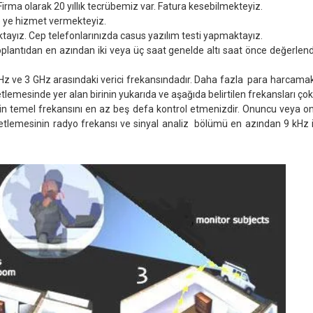
rma olarak 20 yıllık tecrübemiz var. Fatura kesebilmekteyiz.
ye ye hizmet vermekteyiz.
tayız. Cep telefonlarınızda casus yazılım testi yapmaktayız.
antıdan en azından iki veya üç saat genelde altı saat önce değerlendir
z ve 3 GHz arasındaki verici frekansındadır. Daha fazla para harcamak i
emesinde yer alan birinin yukarıda ve aşağıda belirtilen frekansları çok
in temel frekansını en az beş defa kontrol etmenizdir. Onuncu veya on 
tlemesinin radyo frekansı ve sinyal analiz bölümü en azından 9 kHz i