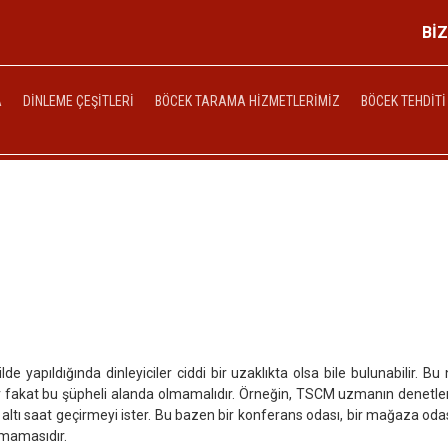
Bİ
A
DINLEME ÇEŞITLERI
BÖCEK TARAMA HIZMETLERIMIZ
BÖCEK TEHDITI
e yapıldığında dinleyiciler ciddi bir uzaklıkta olsa bile bulunabilir.
ur fakat bu şüpheli alanda olmamalıdır. Örneğin, TSCM uzmanın denetle
altı saat geçirmeyi ister. Bu bazen bir konferans odası, bir mağaza odas
olmamasıdır.