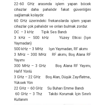
22-60 GHz arasında işlem yapan böcek
cihazlar daha pahalıdır fakat güvenliğini
sağlamak kolaydır.
60 GHz üzerindeki frekanslarda işlem yapan
cihazlar çok pahalıdır ve onları bulmak zordur.
DC – 3 kHz Tipik Ses Bandı
3 kHz – 500 kHz Yüzey Etkisi (Işın
Yaymadan)
500 kHz – 3 MHz Işın Yaymadan, RF akımı
3 MHz – 300 MHz RF akımı, Boş Alana RF
Yayımı
300 MHz – 3 GHz Boş Alana RF Yayımı,
Hafif Yönlü
3 GHz – 22 GHz Boş Alan, Düşük Zayıflatma.,
Yüksek Yön
22 GHz – 60 GHz Su Buharı Emme Bandı
60 GHz – 3 Thz Takibi Korumak İçin Sınırlı
Kullanım