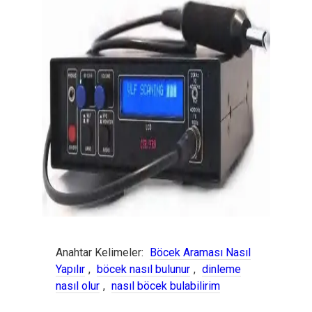
Anahtar Kelimeler:
Böcek Araması Nasıl
Yapılır
,
böcek nasıl bulunur
,
dinleme
nasıl olur
,
nasıl böcek bulabilirim