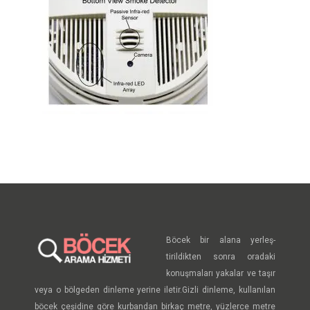
Böcek bir alana yerleş-
tirildikten sonra oradaki
konuşmaları yakalar ve taşır
veya o bölgeden dinleme yerine iletir.Gizli dinleme, kullanılan
böcek çeşidine göre kurbandan birkaç metre, yüzlerce metre