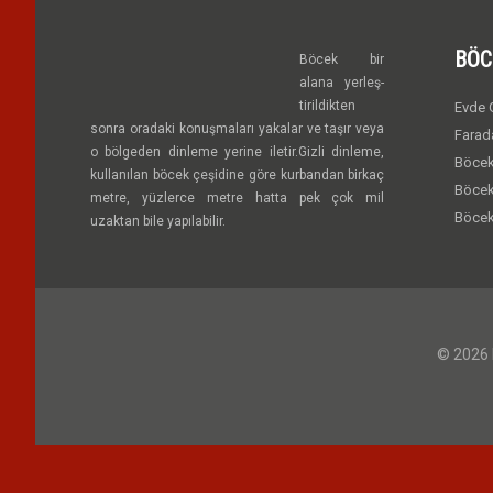
BÖC
Böcek bir
alana yerleş-
tirildikten
Evde G
sonra oradaki konuşmaları yakalar ve taşır veya
Farad
o bölgeden dinleme yerine iletir.Gizli dinleme,
Böcek
kullanılan böcek çeşidine göre kurbandan birkaç
Böcek
metre, yüzlerce metre hatta pek çok mil
Böcek
uzaktan bile yapılabilir.
© 2026 