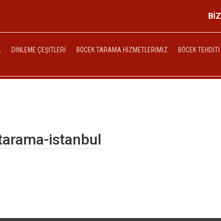
Bİ
A
DINLEME ÇEŞITLERI
BÖCEK TARAMA HIZMETLERIMIZ
BÖCEK TEHDITI
tarama-istanbul