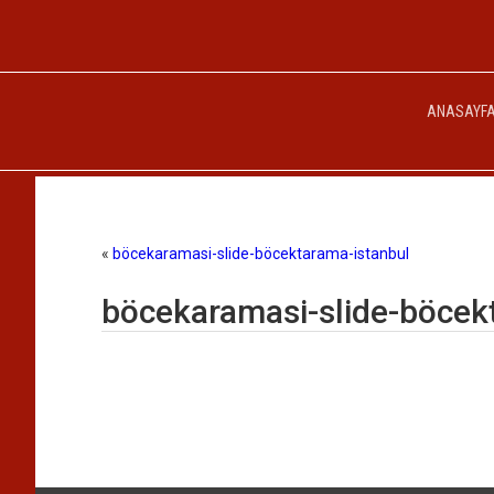
ANASAYF
«
böcekaramasi-slide-böcektarama-istanbul
böcekaramasi-slide-böcek