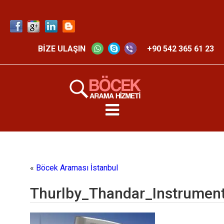
BİZE ULAŞIN
+90 542 365 61 23
«
Böcek Araması İstanbul
Thurlby_Thandar_Instrume